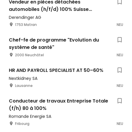
Vendeur en pièces détachées
automobiles (h/f/d) 100% Suisse
romande
Derendinger AG
1753 Matran
NEU
Chef-fe de programme "Evolution du
système de santé"
2000 Neuchâtel
NEU
HR AND PAYROLL SPECIALIST AT 50–60%
Nextkidney SA
Lausanne
NEU
Conducteur de travaux Entreprise Totale
(f/h) 80 à 100%
Romande Energie SA
Fribourg
NEU