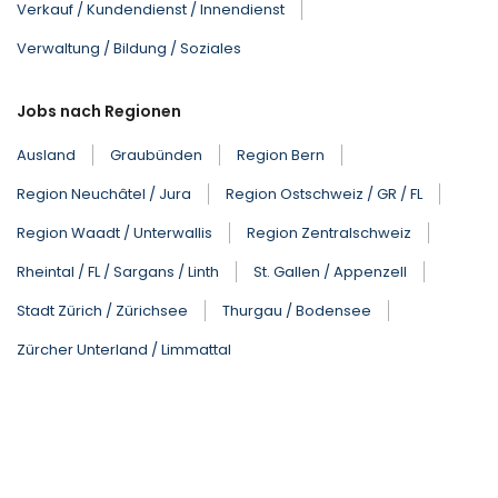
Verkauf / Kundendienst / Innendienst
Verwaltung / Bildung / Soziales
Jobs nach Regionen
Ausland
Graubünden
Region Bern
Region Neuchâtel / Jura
Region Ostschweiz / GR / FL
Region Waadt / Unterwallis
Region Zentralschweiz
Rheintal / FL / Sargans / Linth
St. Gallen / Appenzell
Stadt Zürich / Zürichsee
Thurgau / Bodensee
Zürcher Unterland / Limmattal