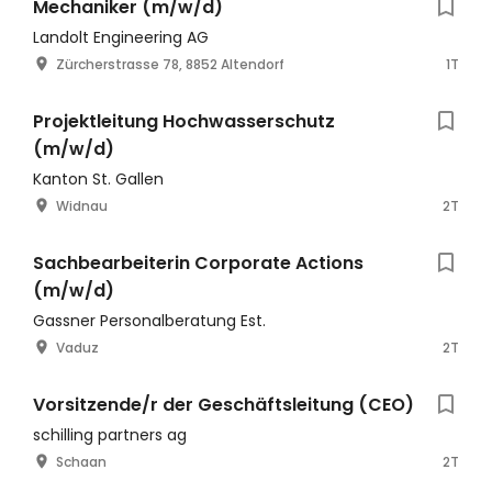
Mechaniker (m/w/d)
Landolt Engineering AG
Zürcherstrasse 78, 8852 Altendorf
1T
Projektleitung Hochwasserschutz
(m/w/d)
Kanton St. Gallen
Widnau
2T
Sachbearbeiterin Corporate Actions
(m/w/d)
Gassner Personalberatung Est.
Vaduz
2T
Vorsitzende/r der Geschäftsleitung (CEO)
schilling partners ag
Schaan
2T