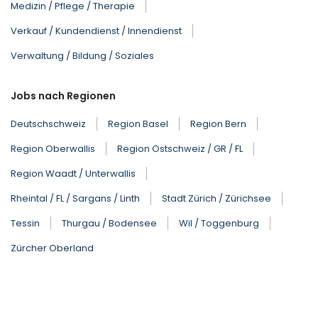
Medizin / Pflege / Therapie
Verkauf / Kundendienst / Innendienst
Verwaltung / Bildung / Soziales
Jobs nach Regionen
Deutschschweiz
Region Basel
Region Bern
Region Oberwallis
Region Ostschweiz / GR / FL
Region Waadt / Unterwallis
Rheintal / FL / Sargans / Linth
Stadt Zürich / Zürichsee
Tessin
Thurgau / Bodensee
Wil / Toggenburg
Zürcher Oberland