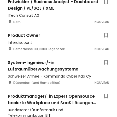
Entwickler / Business Analyst - Dashboard
Design / PL/SQL / XML
ITech Consult AG
Bern
NOUVEAU
Product Owner
Interdiscount
Bernstrasse 90, 3303 Jegenstorf
NOUVEAU
System-Ingenieur/-in
Luftraumüberwachungssysteme
Schweizer Armee - Kommando Cyber Kdo Cy
Dübendorf (und Homeoffice)
NOUVEAU
Produktmanager/-in Expert Opensource
basierte Workplace und SaaS Lösungen
(1197)
Bundesamt für Informatik und
Telekommunikation BIT