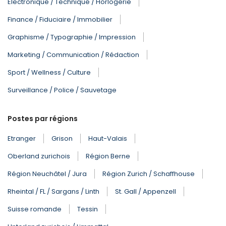
Electronique / Technique / Horlogerie
Finance / Fiduciaire / Immobilier
Graphisme / Typographie / Impression
Marketing / Communication / Rédaction
Sport / Wellness / Culture
Surveillance / Police / Sauvetage
Postes par régions
Etranger
Grison
Haut-Valais
Oberland zurichois
Région Berne
Région Neuchâtel / Jura
Région Zurich / Schaffhouse
Rheintal / FL / Sargans / Linth
St. Gall / Appenzell
Suisse romande
Tessin