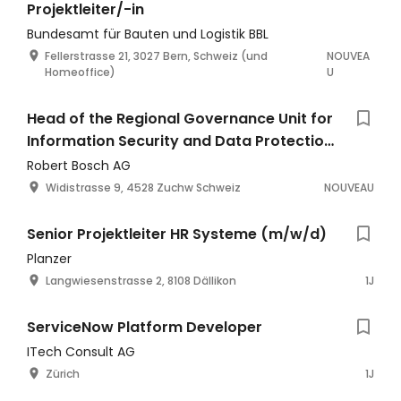
Projektleiter/-in
Bundesamt für Bauten und Logistik BBL
Fellerstrasse 21, 3027 Bern, Schweiz (und
NOUVEA
Homeoffice)
U
Head of the Regional Governance Unit for
Information Security and Data Protection
- Bosch Switzerland 100% (f/m/div.)
Robert Bosch AG
REF290730T
Widistrasse 9, 4528 Zuchw Schweiz
NOUVEAU
Senior Projektleiter HR Systeme (m/w/d)
Planzer
Langwiesenstrasse 2, 8108 Dällikon
1J
ServiceNow Platform Developer
ITech Consult AG
Zürich
1J