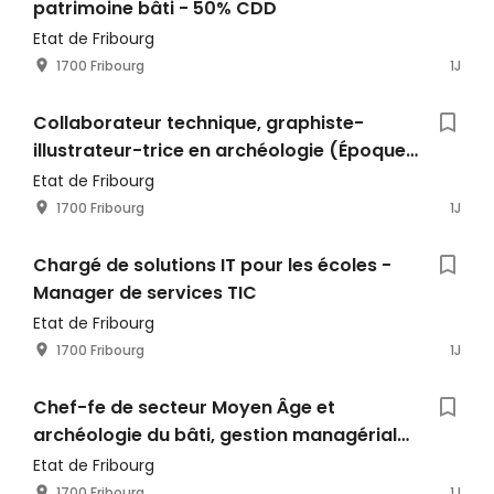
patrimoine bâti - 50% CDD
Etat de Fribourg
1700 Fribourg
1J
Collaborateur technique, graphiste-
illustrateur-trice en archéologie (Époque
romaine)
Etat de Fribourg
1700 Fribourg
1J
Chargé de solutions IT pour les écoles -
Manager de services TIC
Etat de Fribourg
1700 Fribourg
1J
Chef-fe de secteur Moyen Âge et
archéologie du bâti, gestion managériale
et opérationnelle
Etat de Fribourg
1700 Fribourg
1J