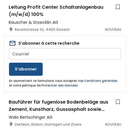
Leitung Profit Center Schaltanlagenbau
(m/w/d) 100%
Rauscher & Stoecklin AG
Reuslistrasse 32, 4450 Sissach
NOUVEAU
S’abonner à cette recherche
S’abonner
En soumettant ce formulaire, vous acceptez nos
Conditions générales
et notre politique de
Protection des données
.
Bauführer für fugenlose Bodenbeläge aus
Zement, Kunstharz, Gussasphalt sowie
Sportbeläge (m/w/d)
Walo Bertschinger AG
Dietikon, Ebikon, Gümligen und Zizers
NOUVEAU