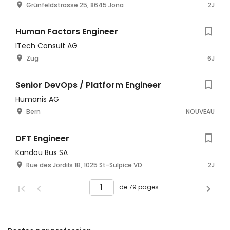
Grünfeldstrasse 25, 8645 Jona
2J
Human Factors Engineer
ITech Consult AG
Zug
6J
Senior DevOps / Platform Engineer
Humanis AG
Bern
NOUVEAU
DFT Engineer
Kandou Bus SA
Rue des Jordils 1B, 1025 St-Sulpice VD
2J
de 79 pages