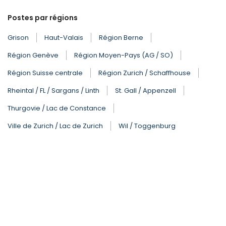
Postes par régions
Grison
Haut-Valais
Région Berne
Région Genève
Région Moyen-Pays (AG / SO)
Région Suisse centrale
Région Zurich / Schaffhouse
Rheintal / FL / Sargans / Linth
St. Gall / Appenzell
Thurgovie / Lac de Constance
Ville de Zurich / Lac de Zurich
Wil / Toggenburg