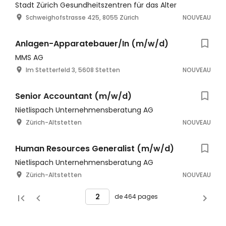
Triemlipark 1 und 2
Stadt Zürich Gesundheitszentren für das Alter
Schweighofstrasse 425, 8055 Zürich
NOUVEAU
Anlagen-Apparatebauer/In (m/w/d)
MMS AG
Im Stetterfeld 3, 5608 Stetten
NOUVEAU
Senior Accountant (m/w/d)
Nietlispach Unternehmensberatung AG
Zürich-Altstetten
NOUVEAU
Human Resources Generalist (m/w/d)
Nietlispach Unternehmensberatung AG
Zürich-Altstetten
NOUVEAU
de 464 pages