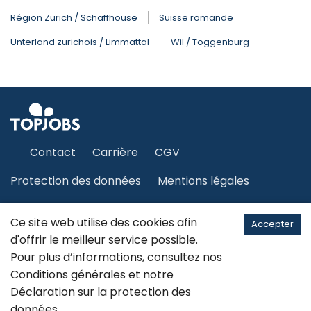
Région Zurich / Schaffhouse
Suisse romande
Unterland zurichois / Limmattal
Wil / Toggenburg
Contact
Carrière
CGV
Protection des données
Mentions légales
Plan du site
Ce site web utilise des cookies afin
Accepter
d'offrir le meilleur service possible.
Pour plus d’informations, consultez nos
Français
Conditions générales
et notre
Déclaration sur la
protection des
©2026 JobCloud SA
données
.