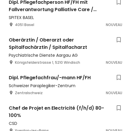
Dipl. Pflegefachperson HF/FH mit
Fallverantwortung Palliative Care /
Onkologie, 50 % oder nach Abspr
SPITEX BASEL
4051 Basel
NOUVEAU
Oberärztin / Oberarzt oder
Spitalfachärztin / Spitalfacharzt
Psychiatrische Dienste Aargau AG
Königsfelderstrasse 1, 5210 Windisch
NOUVEAU
Dipl. Pflegefachfrau/-mann HF/FH
Schweizer Paraplegiker-Zentrum
Zentralschweiz
NOUVEAU
Chef de Projet en Electricité (f/h/d) 80-
100%
CSD
Yverdon-les-Bains
NOUVEAU