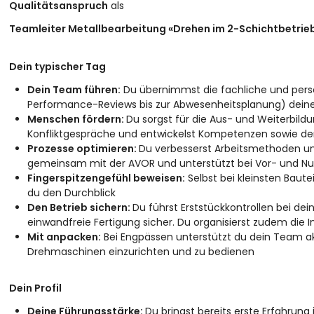
Qualitätsanspruch
als
Teamleiter Metallbearbeitung «Drehen im 2-Schichtbetrieb
Dein typischer Tag
Dein Team führen:
Du übernimmst die fachliche und perso
Performance-Reviews bis zur Abwesenheitsplanung) dei
Menschen fördern:
Du sorgst für die Aus- und Weiterbild
Konfliktgespräche und entwickelst Kompetenzen sowie d
Prozesse optimieren:
Du verbesserst Arbeitsmethoden und
gemeinsam mit der AVOR und unterstützt bei Vor- und Nul
Fingerspitzengefühl beweisen:
Selbst bei kleinsten Baute
du den Durchblick
Den Betrieb sichern:
Du führst Erststückkontrollen bei de
einwandfreie Fertigung sicher. Du organisierst zudem die 
Mit anpacken:
Bei Engpässen unterstützt du dein Team akt
Drehmaschinen einzurichten und zu bedienen
Dein Profil
Deine Führungsstärke:
Du bringst bereits erste Erfahrung