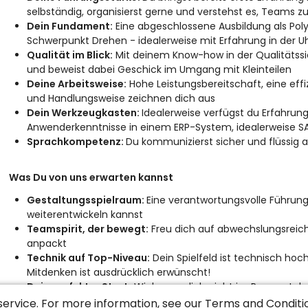
selbständig, organisierst gerne und verstehst es, Teams z
Dein Fundament:
Eine abgeschlossene Ausbildung als Pol
Schwerpunkt Drehen - idealerweise mit Erfahrung in der U
Qualität im Blick:
Mit deinem Know-how in der Qualitätssic
und beweist dabei Geschick im Umgang mit Kleinteilen
Deine Arbeitsweise:
Hohe Leistungsbereitschaft, eine effi
und Handlungsweise zeichnen dich aus
Dein Werkzeugkasten:
Idealerweise verfügst du Erfahrun
Anwenderkenntnisse in einem ERP-System, idealerweise S
Sprachkompetenz:
Du kommunizierst sicher und flüssig 
Was Du von uns erwarten kannst
Gestaltungsspielraum:
Eine verantwortungsvolle Führungs
weiterentwickeln kannst
Teamspirit, der bewegt:
Freu dich auf abwechslungsreic
anpackt
Technik auf Top-Niveau:
Dein Spielfeld ist technisch hoch
Mitdenken ist ausdrücklich erwünscht!
Dein perfekter Start:
Wir lassen dich nicht im Regen steh
fundiert ein
service. For more information, see our
Terms and Conditi