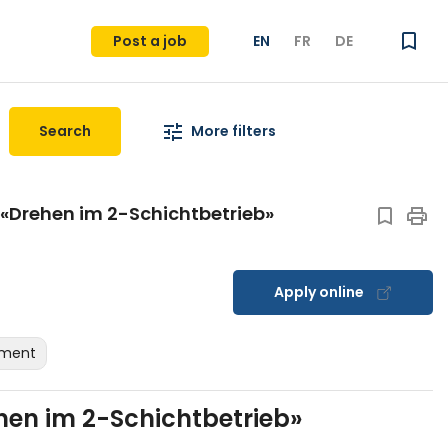
Post a job
EN
FR
DE
Search
More filters
 «Drehen im 2-Schichtbetrieb»
Apply online
yment
hen im 2-Schichtbetrieb»