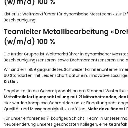
(w/m/d) 100 %
Kistler ist Weltmarktführer für dynamische Messtechnik zur 
Beschleunigung.
Teamleiter Metallbearbeitung «Dre
(w/m/d) 100 %
Die Kistler Gruppe ist Weltmarktführer in
dynamischer Messte
Beschleunigungssensoren
, sowie
Drehmomentsensoren und 
Wir sind ein 1959 gegründetes Schweizer Familienunternehmen.
60 Standorten mit Leidenschaft dafür ein, innovative Lösunge
Kistler
.
Eingebettet in die Gesamtproduktion am Standort Winterthur
Metallteilefertigungsabteilung mit 21 Mitarbeitenden, de
Hier werden komplexe Geometrien unter Einhaltung sehr enger
Qualität und Messgenauigkeit zu erfüllen.
Mehr dazu findest 
Für unser erfahrenes 7-köpfiges Schicht-Team in unserer mod
Neuorientierung unseres geschätzten Kollegen, eine
teamfäh