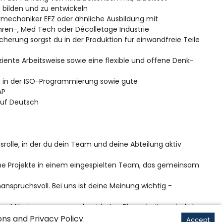
u bilden und zu entwickeln
ymechaniker EFZ oder ähnliche Ausbildung mit
hren-, Med Tech oder Décolletage Industrie
herung sorgst du in der Produktion für einwandfreie Teile
ziente Arbeitsweise sowie eine flexible und offene Denk-
g in der ISO-Programmierung sowie gute
AP
auf Deutsch
rolle, in der du dein Team und deine Abteilung aktiv
he Projekte in einem eingespielten Team, das gemeinsam
anspruchsvoll. Bei uns ist deine Meinung wichtig -
en. Mit einem massgeschneiderten Plan arbeiten wir dich
ons
and
Privacy Policy
.
Accept