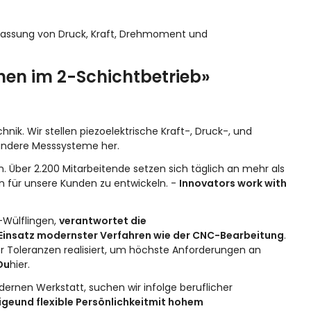
Erfassung von Druck, Kraft, Drehmoment und
hen im 2-Schichtbetrieb»
chnik
. Wir stellen
piezoelektrische Kraft-, Druck-, und
andere Messsysteme
her.
 Über 2.200 Mitarbeitende setzen sich täglich an mehr als
n für unsere Kunden zu entwickeln. -
Innovators work with
-Wülflingen,
verantwortet die
n Einsatz modernster Verfahren wie der CNC-Bearbeitung
.
 Toleranzen realisiert, um höchste Anforderungen an
Du
hier
.
ernen Werkstatt, suchen wir infolge beruflicher
ige
und flexible Persönlichkeit
mit hohem