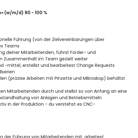
» (w/m/d) 80 - 100 %
nelle Führung (von der Zielvereinbarungen über
nes Teams
ung deiner Mitarbeitenden, führst Förder- und
en Zusammenhalt im Team gezielt weiter
 -mittel, erstellst und bearbeitest Change Requests
lserien
ilen (präzise Arbeiten mit Pinzette und Mikroskop) behältst
inen Mitarbeitenden durch und stellst so von Anfang an eine
Instandhaltung von Anlagen und Betriebsmitteln
iv in der Produktion - du verstehst es CNC-
 in der Führung von Mitarbeitenden mit, arbeitest