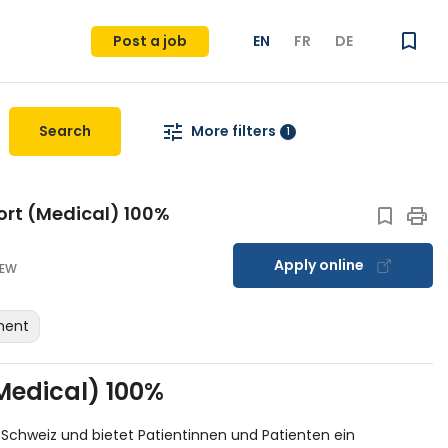
Post a job
EN
FR
DE
Search
More filters
1
port (Medical) 100%
Apply online
EW
ment
(Medical) 100%
 Schweiz und bietet Patientinnen und Patienten ein