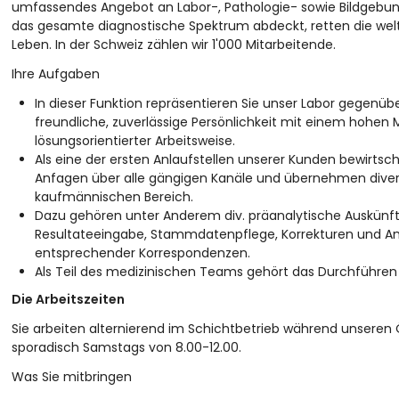
umfassendes Angebot an Labor-, Pathologie- sowie Bildgebung
das gesamte diagnostische Spektrum abdeckt, retten die weltw
Leben. In der Schweiz zählen wir 1'000 Mitarbeitende.
Ihre Aufgaben
In dieser Funktion repräsentieren Sie unser Labor gegenü
freundliche, zuverlässige Persönlichkeit mit einem hohen
lösungsorientierter Arbeitsweise.
Als eine der ersten Anlaufstellen unserer Kunden bewirtsch
Anfagen über alle gängigen Kanäle und übernehmen diver
kaufmännischen Bereich.
Dazu gehören unter Anderem div. präanalytische Auskünft
Resultateeingabe, Stammdatenpflege, Korrekturen und 
entsprechender Korrespondenzen.
Als Teil des medizinischen Teams gehört das Durchführen 
Die Arbeitszeiten
Sie arbeiten alternierend im Schichtbetrieb während unseren Ö
sporadisch Samstags von 8.00-12.00.
Was Sie mitbringen