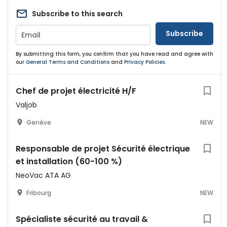
Subscribe to this search
Subscribe
By submitting this form, you confirm that you have read and agree with
our
General Terms and Conditions
and
Privacy Policies
.
Chef de projet électricité H/F
Valjob
Genève
NEW
Responsable de projet Sécurité électrique
et installation (60-100 %)
NeoVac ATA AG
Fribourg
NEW
Spécialiste sécurité au travail &