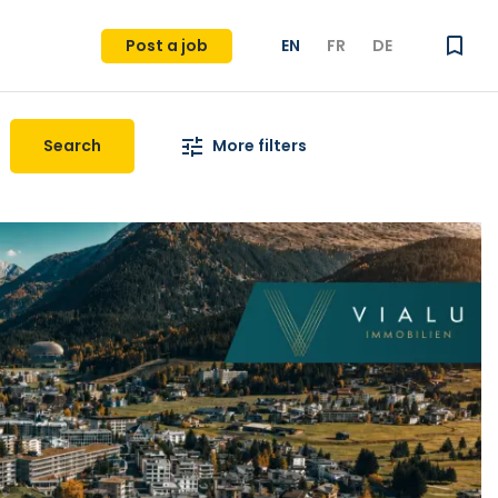
Post a job
EN
FR
DE
Search
More filters