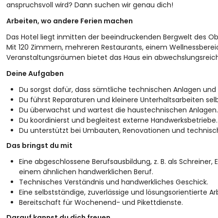
anspruchsvoll wird? Dann suchen wir genau dich!
Arbeiten, wo andere Ferien machen
Das Hotel liegt inmitten der beeindruckenden Bergwelt des Ob
Mit 120 Zimmern, mehreren Restaurants, einem Wellnessbere
Veranstaltungsräumen bietet das Haus ein abwechslungsreic
Deine Aufgaben
Du sorgst dafür, dass sämtliche technischen Anlagen und E
Du führst Reparaturen und kleinere Unterhaltsarbeiten sel
Du überwachst und wartest die haustechnischen Anlagen.
Du koordinierst und begleitest externe Handwerksbetriebe.
Du unterstützt bei Umbauten, Renovationen und technisch
Das bringst du mit
Eine abgeschlossene Berufsausbildung, z. B. als Schreiner, El
einem ähnlichen handwerklichen Beruf.
Technisches Verständnis und handwerkliches Geschick.
Eine selbstständige, zuverlässige und lösungsorientierte Ar
Bereitschaft für Wochenend- und Pikettdienste.
Darauf kannst du dich freuen