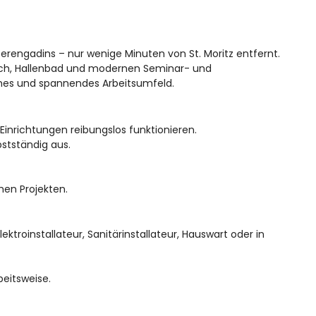
erengadins – nur wenige Minuten von St. Moritz entfernt.
ich, Hallenbad und modernen Seminar- und
hes und spannendes Arbeitsumfeld.
inrichtungen reibungslos funktionieren.
bstständig aus.
en Projekten.
ektroinstallateur, Sanitärinstallateur, Hauswart oder in
beitsweise.