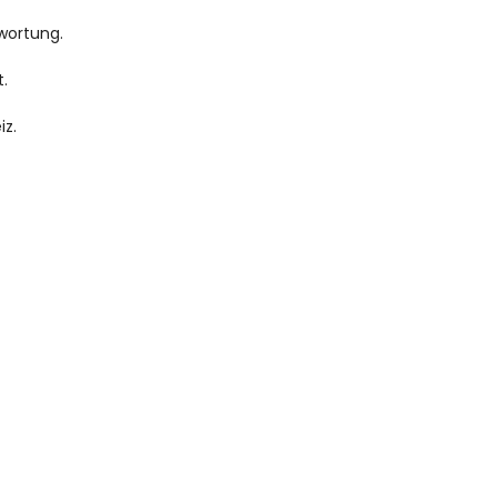
twortung.
.
iz.