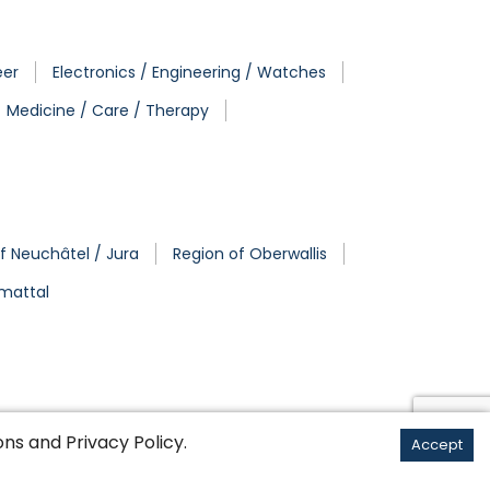
eer
Electronics / Engineering / Watches
Medicine / Care / Therapy
f Neuchâtel / Jura
Region of Oberwallis
mmattal
ons
and
Privacy Policy
.
Accept