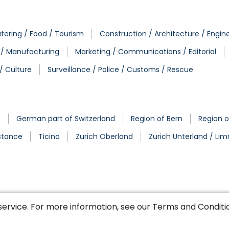
tering / Food / Tourism
Construction / Architecture / Engin
. / Manufacturing
Marketing / Communications / Editorial
/ Culture
Surveillance / Police / Customs / Rescue
h
German part of Switzerland
Region of Bern
Region o
stance
Ticino
Zurich Oberland
Zurich Unterland / Li
service. For more information, see our
Terms and Conditi