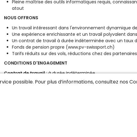
Pleine maîtrise des outils informatiques requis, connaissan
atout
NOUS OFFRONS
Un travail intéressant dans l'environnement dynamique de 
Une expérience enrichissante et un travail polyvalent dans
Un contrat de travail à durée indéterminée avec un taux d
Fonds de pension propre (www.pv-swissport.ch)
Tarifs réduits sur des vols, réductions chez des partenaires
CONDITIONS D'ENGAGEMENT
Contrat de travail
: à durée indéterminée
Taux d’activité
: 100%
service possible. Pour plus d’informations, consultez nos
Con
Horaire de travail
: régulier, sauf cas particuliers et perman
CALENDRIER
Entrée en fonction
: à convenir
Si cette opportunité vous intéresse, veuillez postuler en ligne 
de travail).
Aucune candidature par email ne sera acceptée