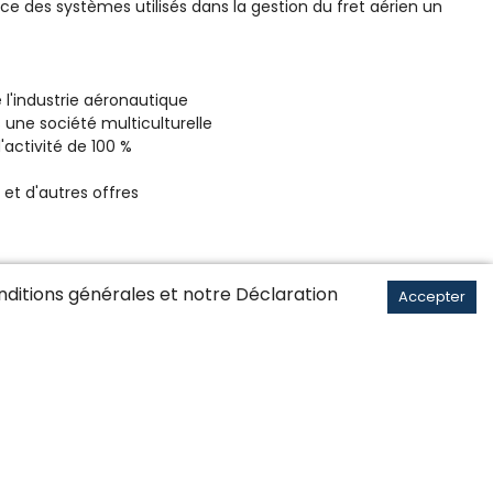
ce des systèmes utilisés dans la gestion du fret aérien un
l'industrie aéronautique
 une société multiculturelle
'activité de 100 %
 et d'autres offres
ditions générales
et notre Déclaration
Accepter
ence certains week-ends
(CV, lettre de motivation, copies des diplômes et certificats
.