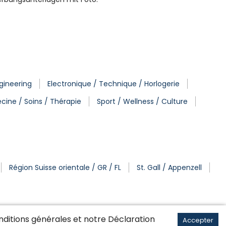
ngineering
Electronique / Technique / Horlogerie
cine / Soins / Thérapie
Sport / Wellness / Culture
Région Suisse orientale / GR / FL
St. Gall / Appenzell
ditions générales
et notre Déclaration
Accepter