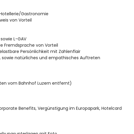
r Hotellerie/Gastronomie
eis von Vorteil
t sowie L-GAV
re Fremdsprache von Vorteil
astbare Persönlichkeit mit Zahlenflair
 sowie natürliches und empathisches Auftreten
uten vom Bahnhof Luzern entfernt)
Corporate Benefits, Vergünstigung im Europapark, Hotelcard
erbungsunterlagen mit Foto.