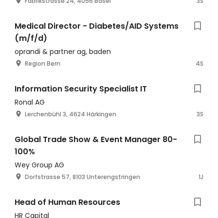
Fabrikstrasse 24, 4056 Basel
3S
Medical Director - Diabetes/AID Systems
(m/f/d)
oprandi & partner ag, baden
Region Bern
4S
Information Security Specialist IT
Ronal AG
Lerchenbühl 3, 4624 Härkingen
3S
Global Trade Show & Event Manager 80-
100%
Wey Group AG
Dorfstrasse 57, 8103 Unterengstringen
1J
Head of Human Resources
HR Capital