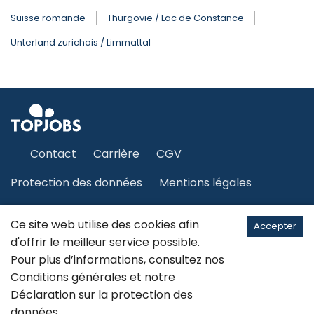
Suisse romande
Thurgovie / Lac de Constance
Unterland zurichois / Limmattal
Contact
Carrière
CGV
Protection des données
Mentions légales
Plan du site
Ce site web utilise des cookies afin
Accepter
d'offrir le meilleur service possible.
Pour plus d’informations, consultez nos
Français
Conditions générales
et notre
Déclaration sur la
protection des
©2026 JobCloud SA
données
.