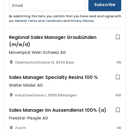
Subscribe
By submitting this form, you confirm that you have read and agree with
our
General Terms and Conditions
and
Privacy Policies
.
Regional Sales Manager Graubünden
(m/w/d)
Mövenpick Wein Schweiz AG
Oberneuhofstrasse 12, 6340 Baar
1W
Sales Manager Specialty Resins 100 %
Walter Mäder AG
Industriestrasse 1, 8956 Killwangen
4W
Sales Manager im Aussendienst 100% (a)
Freestar-People AG
Zürich
1W