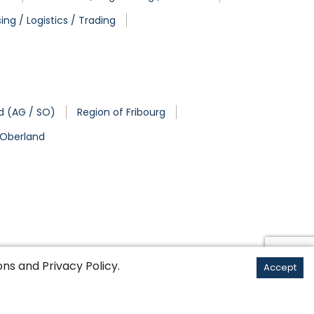
ing / Logistics / Trading
nd (AG / SO)
Region of Fribourg
 Oberland
ons
and
Privacy Policy
.
Accept