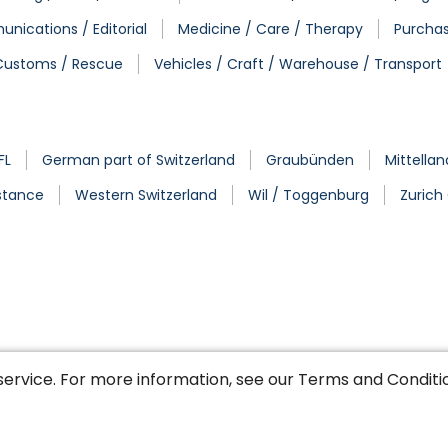
nications / Editorial
Medicine / Care / Therapy
Purchas
/ Customs / Rescue
Vehicles / Craft / Warehouse / Transport
FL
German part of Switzerland
Graubünden
Mittella
stance
Western Switzerland
Wil / Toggenburg
Zurich
service. For more information, see our
Terms and Conditi