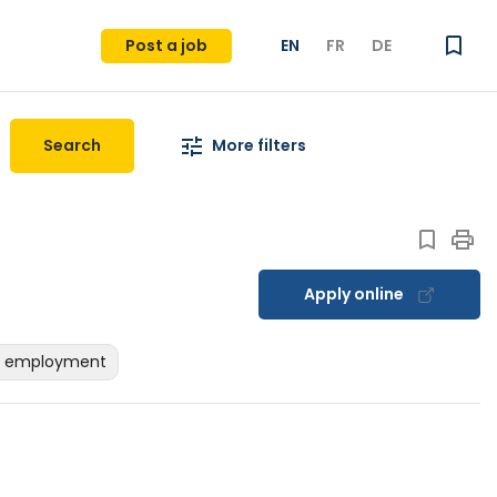
Post a job
EN
FR
DE
Search
More filters
Apply online
d employment