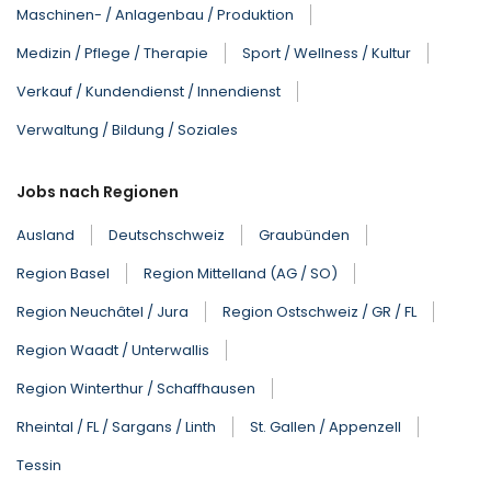
Maschinen- / Anlagenbau / Produktion
Medizin / Pflege / Therapie
Sport / Wellness / Kultur
Verkauf / Kundendienst / Innendienst
Verwaltung / Bildung / Soziales
Jobs nach Regionen
Ausland
Deutschschweiz
Graubünden
Region Basel
Region Mittelland (AG / SO)
Region Neuchâtel / Jura
Region Ostschweiz / GR / FL
Region Waadt / Unterwallis
Region Winterthur / Schaffhausen
Rheintal / FL / Sargans / Linth
St. Gallen / Appenzell
Tessin