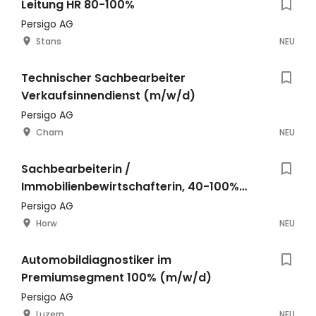
Leitung HR 80-100%
Persigo AG
Stans
NEU
Technischer Sachbearbeiter
Verkaufsinnendienst (m/w/d)
Persigo AG
Cham
NEU
Sachbearbeiterin /
Immobilienbewirtschafterin, 40-100%
(m/w/d)
Persigo AG
Horw
NEU
Automobildiagnostiker im
Premiumsegment 100% (m/w/d)
Persigo AG
Luzern
NEU