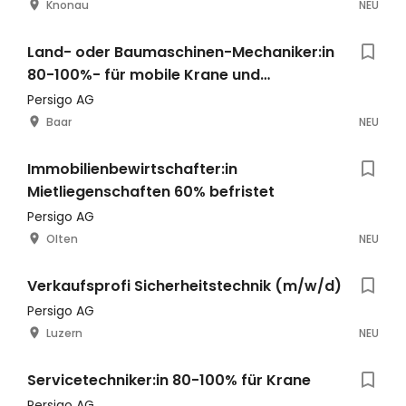
Knonau
NEU
Land- oder Baumaschinen-Mechaniker:in
80-100%- für mobile Krane und
Spezialfahrzeuge
Persigo AG
Baar
NEU
Immobilienbewirtschafter:in
Mietliegenschaften 60% befristet
Persigo AG
Olten
NEU
Verkaufsprofi Sicherheitstechnik (m/w/d)
Persigo AG
Luzern
NEU
Servicetechniker:in 80-100% für Krane
Persigo AG