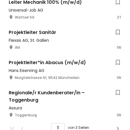
Leiter Mechanik 100% (m/w/d)
Universal-Job AG
Wattwil SG
2T
Projektleiter Sanitär
Flexsis AG, St. Gallen
Wil
1W
Projektleiter*in Abacus (m/w/d)
Hans Eisenring AG
Murgtalstrasse 61, 9542 Münchwilen
1W
Regionale/r Kundenberater/in –
Toggenburg
Assura
Toggenburg
1W
von 3 Seiten