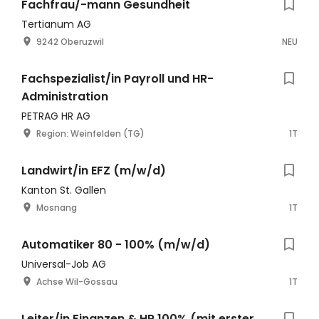
Fachfrau/-mann Gesundheit
Tertianum AG
9242 Oberuzwil
NEU
Fachspezialist/in Payroll und HR-
Administration
PETRAG HR AG
Region: Weinfelden (TG)
1T
Landwirt/in EFZ (m/w/d)
Kanton St. Gallen
Mosnang
1T
Automatiker 80 - 100% (m/w/d)
Universal-Job AG
Achse Wil-Gossau
1T
Leiter/in Finanzen & HR 100% (mit erster