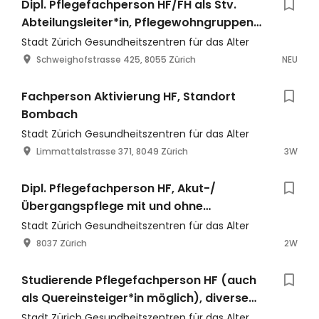
Dipl. Pflegefachperson HF/FH als Stv.
Abteilungsleiter*in, Pflegewohngruppen
Triemlipark 1 und 2
Stadt Zürich Gesundheitszentren für das Alter
Schweighofstrasse 425, 8055 Zürich
NEU
Fachperson Aktivierung HF, Standort
Bombach
Stadt Zürich Gesundheitszentren für das Alter
Limmattalstrasse 371, 8049 Zürich
3W
Dipl. Pflegefachperson HF, Akut-/
Übergangspflege mit und ohne
Schwerpunkt Demenz, Standort Käferbeg
Stadt Zürich Gesundheitszentren für das Alter
8037 Zürich
2W
Studierende Pflegefachperson HF (auch
als Quereinsteiger*in möglich), diverse
Standorte
Stadt Zürich Gesundheitszentren für das Alter