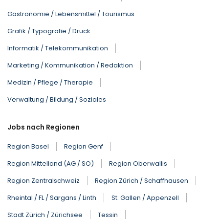
Gastronomie / Lebensmittel / Tourismus
Grafik / Typografie / Druck
Informatik / Telekommunikation
Marketing / Kommunikation / Redaktion
Medizin / Pflege / Therapie
Verwaltung / Bildung / Soziales
Jobs nach Regionen
Region Basel
Region Genf
Region Mittelland (AG / SO)
Region Oberwallis
Region Zentralschweiz
Region Zürich / Schaffhausen
Rheintal / FL / Sargans / Linth
St. Gallen / Appenzell
Stadt Zürich / Zürichsee
Tessin