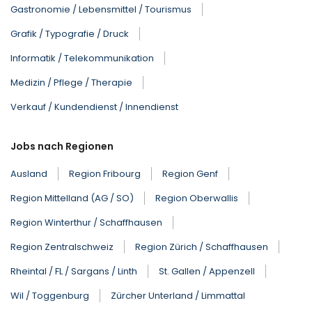
Gastronomie / Lebensmittel / Tourismus
Grafik / Typografie / Druck
Informatik / Telekommunikation
Medizin / Pflege / Therapie
Verkauf / Kundendienst / Innendienst
Jobs nach Regionen
Ausland
Region Fribourg
Region Genf
Region Mittelland (AG / SO)
Region Oberwallis
Region Winterthur / Schaffhausen
Region Zentralschweiz
Region Zürich / Schaffhausen
Rheintal / FL / Sargans / Linth
St. Gallen / Appenzell
Wil / Toggenburg
Zürcher Unterland / Limmattal