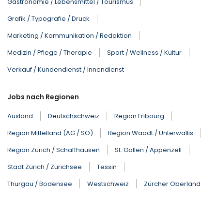
Gastronomie / Lebensmittel / Tourismus
Grafik / Typografie / Druck
Marketing / Kommunikation / Redaktion
Medizin / Pflege / Therapie
Sport / Wellness / Kultur
Verkauf / Kundendienst / Innendienst
Jobs nach Regionen
Ausland
Deutschschweiz
Region Fribourg
Region Mittelland (AG / SO)
Region Waadt / Unterwallis
Region Zürich / Schaffhausen
St. Gallen / Appenzell
Stadt Zürich / Zürichsee
Tessin
Thurgau / Bodensee
Westschweiz
Zürcher Oberland