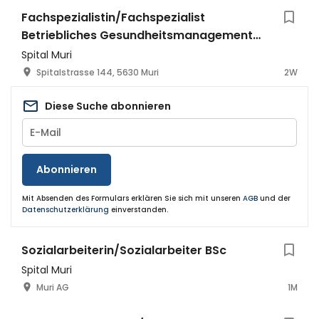
Fachspezialistin/Fachspezialist
Betriebliches Gesundheitsmanagement
(BGM) und Case Management (CM)
Spital Muri
Spitalstrasse 144, 5630 Muri
2W
Diese Suche abonnieren
Abonnieren
Mit Absenden des Formulars erklären Sie sich mit unseren
AGB
und der
Datenschutzerklärung
einverstanden.
Sozialarbeiterin/Sozialarbeiter BSc
Spital Muri
Muri AG
1M