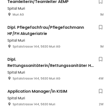
Teamleiterin/Teamleiter AEMP
Spital Muri
Muri AG
1M
Dipl. Pflegefachfrau/Pflegefachmann
HF/FH Akutgeriatrie
Spital Muri
Spitalstrasse 144, 5630 Muri AG
1M
Dipl.
Rettungssanitäterin/Rettungssanitäter HF
mit Zusatzausbildung Expertin/Experte
Spital Muri
Anästhesie
Spitalstrasse 144, 5630 Muri AG
4W
Application Manager/in KISIM
Spital Muri
Spitalstrasse 144, 5630 Muri
2W