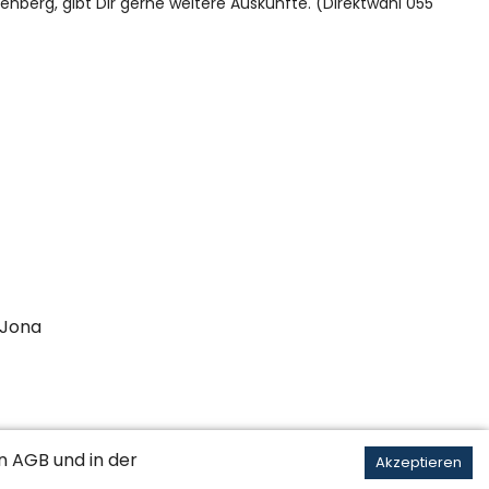
nberg, gibt Dir gerne weitere Auskünfte. (Direktwahl 055
-Jona
en
AGB
und in der
Akzeptieren