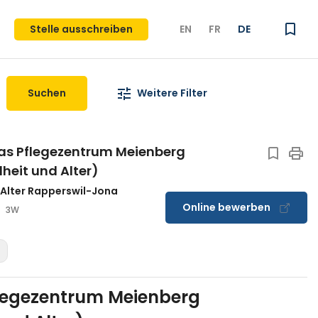
Stelle ausschreiben
EN
FR
DE
Suchen
Weitere Filter
das Pflegezentrum Meienberg
heit und Alter)
 Alter Rapperswil-Jona
Online bewerben
3W
flegezentrum Meienberg