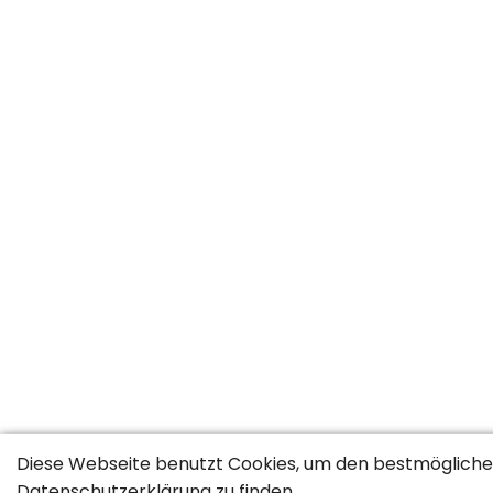
Jobs nach Berufsgruppen
Diese Webseite benutzt Cookies, um den bestmöglichen
Datenschutzerklärung
zu finden.