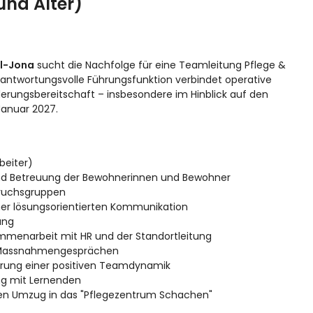
und Alter)
il-Jona
sucht die Nachfolge für eine Teamleitung Pflege &
antwortungsvolle Führungsfunktion verbindet operative
rungsbereitschaft – insbesondere im Hinblick auf den
anuar 2027.
beiter)
e und Betreuung der Bewohnerinnen und Bewohner
pruchsgruppen
iner lösungsorientierten Kommunikation
ung
ammenarbeit mit HR und der Standortleitung
nd Massnahmengesprächen
erung einer positiven Teamdynamik
ng mit Lernenden
den Umzug in das "Pflegezentrum Schachen"