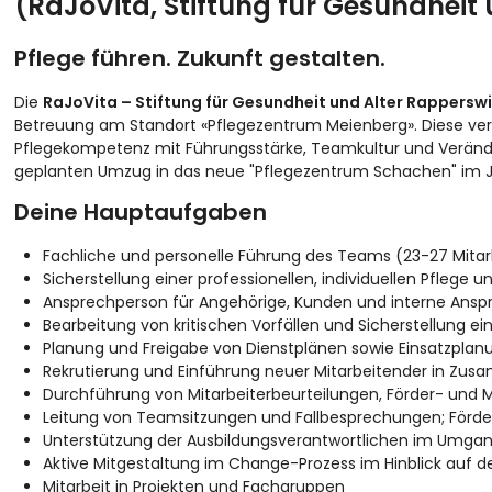
(RaJoVita, Stiftung für Gesundheit 
Pflege führen. Zukunft gestalten.
Die
RaJoVita – Stiftung für Gesundheit und Alter Rappersw
Betreuung am Standort «Pflegezentrum Meienberg». Diese ver
Pflegekompetenz mit Führungsstärke, Teamkultur und Verände
geplanten Umzug in das neue "Pflegezentrum Schachen" im J
Deine Hauptaufgaben
Fachliche und personelle Führung des Teams (23-27 Mitar
Sicherstellung einer professionellen, individuellen Pfleg
Ansprechperson für Angehörige, Kunden und interne Ans
Bearbeitung von kritischen Vorfällen und Sicherstellung e
Planung und Freigabe von Dienstplänen sowie Einsatzplan
Rekrutierung und Einführung neuer Mitarbeitender in Zus
Durchführung von Mitarbeiterbeurteilungen, Förder- u
Leitung von Teamsitzungen und Fallbesprechungen; Förd
Unterstützung der Ausbildungsverantwortlichen im Umga
Aktive Mitgestaltung im Change-Prozess im Hinblick auf 
Mitarbeit in Projekten und Fachgruppen