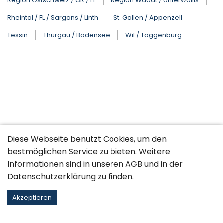
Region Ostschweiz / GR / FL
Region Waadt / Unterwallis
Rheintal / FL / Sargans / Linth
St. Gallen / Appenzell
Tessin
Thurgau / Bodensee
Wil / Toggenburg
Diese Webseite benutzt Cookies, um den
bestmöglichen Service zu bieten. Weitere
Informationen sind in unseren
AGB
und in der
Datenschutzerklärung
zu finden.
Akzeptieren