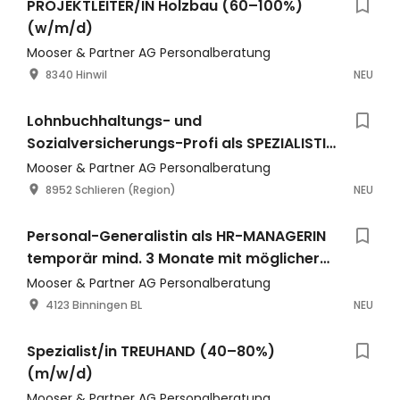
PROJEKTLEITER/IN Holzbau (60–100%)
(w/m/d)
Mooser & Partner AG Personalberatung
8340 Hinwil
NEU
Lohnbuchhaltungs- und
Sozialversicherungs-Profi als SPEZIALISTIN
PAYROLL 80 – 100 % (m/w)
Mooser & Partner AG Personalberatung
8952 Schlieren (Region)
NEU
Personal-Generalistin als HR-MANAGERIN
temporär mind. 3 Monate mit möglicher
Festanstellung (m/w)
Mooser & Partner AG Personalberatung
4123 Binningen BL
NEU
Spezialist/in TREUHAND (40–80%)
(m/w/d)
Mooser & Partner AG Personalberatung