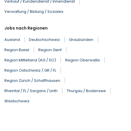
Verkauf / Kundendienst / Innendienst
Verwaltung / Bildung / Soziales
Jobs nach Regionen
Ausland
Deutschschweiz
Graubünden
Region Basel
Region Genf
Region Mittelland (AG / SO)
Region Oberwallis
Region Ostschweiz / GR / FL
Region Zürich / Schaffhausen
Rheintal / FL / Sargans / Linth
Thurgau / Bodensee
Westschweiz