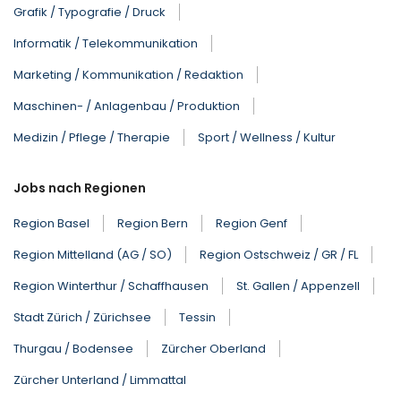
Grafik / Typografie / Druck
Informatik / Telekommunikation
Marketing / Kommunikation / Redaktion
Maschinen- / Anlagenbau / Produktion
Medizin / Pflege / Therapie
Sport / Wellness / Kultur
Jobs nach Regionen
Region Basel
Region Bern
Region Genf
Region Mittelland (AG / SO)
Region Ostschweiz / GR / FL
Region Winterthur / Schaffhausen
St. Gallen / Appenzell
Stadt Zürich / Zürichsee
Tessin
Thurgau / Bodensee
Zürcher Oberland
Zürcher Unterland / Limmattal