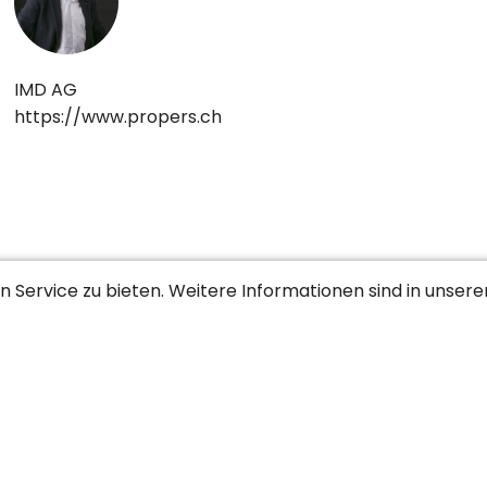
IMD AG
https://www.propers.ch
erungswesen
Bewachung / Polizei / Zoll / Rettung
Elektron
 Service zu bieten. Weitere Informationen sind in unser
uhand / Immobilien
Gastronomie / Lebensmittel / Tourismus
on / Redaktion
Maschinen- / Anlagenbau / Produktion
S
Region Waadt / Unterwallis
Region Zentralschweiz
Regio