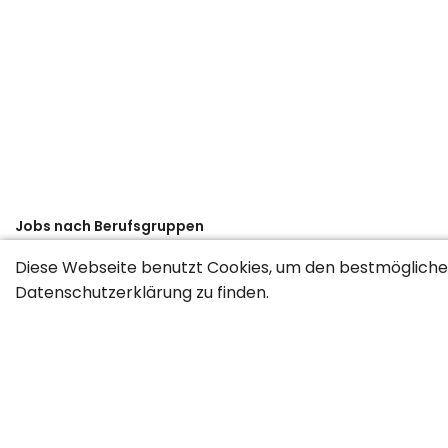
Jobs nach Berufsgruppen
Administration / HR / Consulting / CEO
Banking / Versich
Diese Webseite benutzt Cookies, um den bestmöglichen
Datenschutzerklärung
zu finden.
Fahrzeuge / Handwerk / Lager / Transport
Finanzen / Tre
Informatik / Telekommunikation
Marketing / Kommunikati
Jobs nach Regionen
Ausland
Graubünden
Region Basel
Region Bern