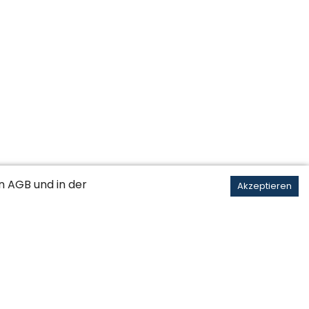
ik / Technik / Uhren
en
AGB
und in der
Akzeptieren
Grafik / Typografie / Druck
port / Wellness / Kultur
n Zürich / Schaffhausen
St. Gallen / Appenzell