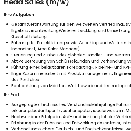
Head Sales (m/w)
Ihre Aufgaben
Gesamtverantwortung für den weltweiten Vertrieb inklus
ErgebnisverantwortungWeiterentwicklung und Umsetzung d
Geschäftsleitung
Führung der Projektleitung sowie Coaching und Weiterentw
Innendienst, Area Sales Manager)
Steuerung und Ausbau des globalen Händler- und Vertretu
Aktive Betreuung von Schlüsselkunden und Verhandlung v
Führung eines belastbaren Forecasting-, Pipeline- und K
Enge Zusammenarbeit mit Produktmanagement, Engineerin
des Portfolios
Beobachtung von Märkten, Wettbewerb und technologische
Ihr Profil
Ausgeprägtes technisches VerständnisMehrjährige Führung
erklärungsbedürftiger Investitionsgüter, idealerweise im
Nachweisbare Erfolge im Auf- und Ausbau globaler Vertrie
Erfahrung in der Führung und Entwicklung dezentraler, int
Verhandlungssichere Deutsch- und Englischkenntnisse, we