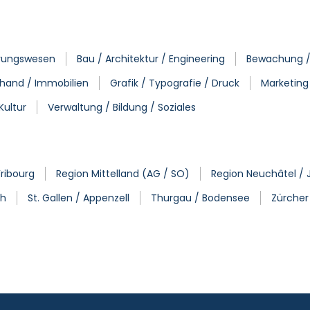
erungswesen
Bau / Architektur / Engineering
Bewachung / P
uhand / Immobilien
Grafik / Typografie / Druck
Marketing
Kultur
Verwaltung / Bildung / Soziales
Fribourg
Region Mittelland (AG / SO)
Region Neuchâtel / 
th
St. Gallen / Appenzell
Thurgau / Bodensee
Zürcher