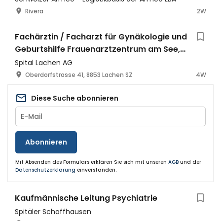
Rivera
2W
Fachärztin / Facharzt für Gynäkologie und
Geburtshilfe Frauenarztzentrum am See,
Pfäffikon SZ 60% - 100%
Spital Lachen AG
Oberdorfstrasse 41, 8853 Lachen SZ
4W
Diese Suche abonnieren
Abonnieren
Mit Absenden des Formulars erklären Sie sich mit unseren
AGB
und der
Datenschutzerklärung
einverstanden.
Kaufmännische Leitung Psychiatrie
Spitäler Schaffhausen