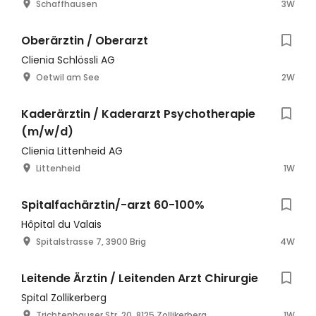
Schaffhausen
3W
Oberärztin / Oberarzt
Clienia Schlössli AG
Oetwil am See
2W
Kaderärztin / Kaderarzt Psychotherapie
(m/w/d)
Clienia Littenheid AG
Littenheid
1W
Spitalfachärztin/-arzt 60-100%
Hôpital du Valais
Spitalstrasse 7, 3900 Brig
4W
Leitende Ärztin / Leitenden Arzt Chirurgie
Spital Zollikerberg
Trichtenhauser Str. 20, 8125 Zollikerberg
1W