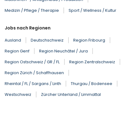
Medizin / Pflege / Therapie
Sport / Wellness / Kultur
Jobs nach Regionen
Ausland
Deutschschweiz
Region Fribourg
Region Genf
Region Neuchâtel / Jura
Region Ostschweiz / GR / FL
Region Zentralschweiz
Region Zürich / Schaffhausen
Rheintal / FL / Sargans / Linth
Thurgau / Bodensee
Westschweiz
Zürcher Unterland / Limmattal