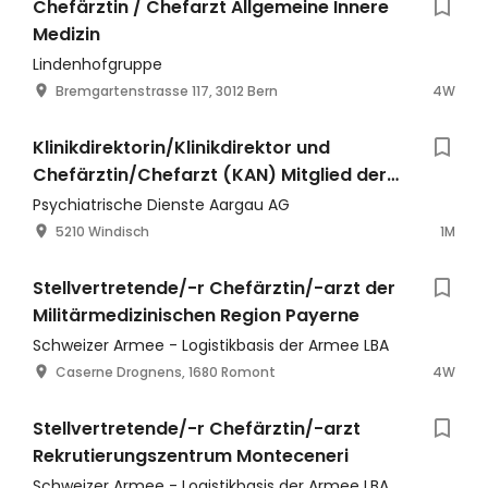
Chefärztin / Chefarzt Allgemeine Innere
Medizin
Lindenhofgruppe
Bremgartenstrasse 117, 3012 Bern
4W
Klinikdirektorin/Klinikdirektor und
Chefärztin/Chefarzt (KAN) Mitglied der
Geschäftsleitung
Psychiatrische Dienste Aargau AG
5210 Windisch
1M
Stellvertretende/-r Chefärztin/-arzt der
Militärmedizinischen Region Payerne
Schweizer Armee - Logistikbasis der Armee LBA
Caserne Drognens, 1680 Romont
4W
Stellvertretende/-r Chefärztin/-arzt
Rekrutierungszentrum Monteceneri
Schweizer Armee - Logistikbasis der Armee LBA