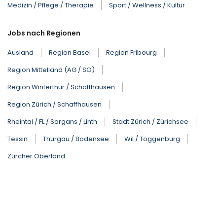
Medizin / Pflege / Therapie
Sport / Wellness / Kultur
Jobs nach Regionen
Ausland
Region Basel
Region Fribourg
Region Mittelland (AG / SO)
Region Winterthur / Schaffhausen
Region Zürich / Schaffhausen
Rheintal / FL / Sargans / Linth
Stadt Zürich / Zürichsee
Tessin
Thurgau / Bodensee
Wil / Toggenburg
Zürcher Oberland