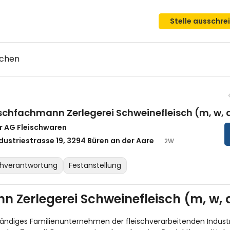
Stelle ausschre
uchen
ischfachmann Zerlegerei Schweinefleisch (m, w, 
er AG Fleischwaren
dustriestrasse 19, 3294 Büren an der Aare
2W
hverantwortung
Festanstellung
n Zerlegerei Schweinefleisch (m, w, 
nständiges Familienunternehmen der fleischverarbeitenden Industr