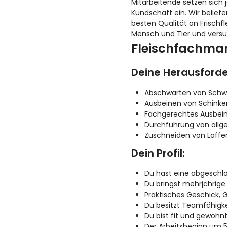
Mitarbeitende setzen sic
Kundschaft ein. Wir belief
besten Qualität an Frischf
Mensch und Tier und versuch
Fleischfachman
Deine Herausford
Abschwarten von Schw
Ausbeinen von Schinken
Fachgerechtes Ausbein
Durchführung von allge
Zuschneiden von Laffen,
Dein Profil:
Du hast eine abgeschlo
Du bringst mehrjährige 
Praktisches Geschick, 
Du besitzt Teamfähigke
Du bist fit und gewohnt
Der Arbeitsbeginn um 5