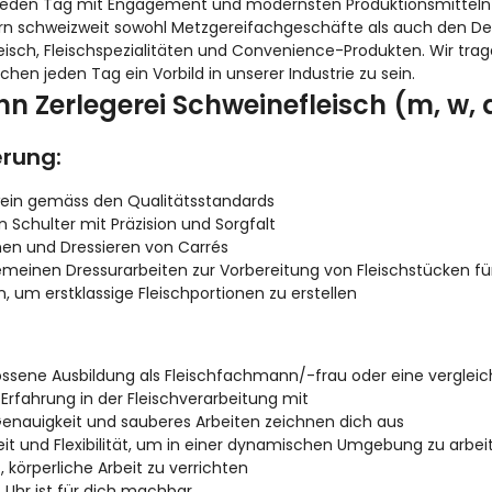
h jeden Tag mit Engagement und modernsten Produktionsmittel
ern schweizweit sowohl Metzgereifachgeschäfte als auch den De
leisch, Fleischspezialitäten und Convenience-Produkten. Wir tra
en jeden Tag ein Vorbild in unserer Industrie zu sein.
n Zerlegerei Schweinefleisch (m, w, 
erung:
ein gemäss den Qualitätsstandards
 Schulter mit Präzision und Sorgfalt
en und Dressieren von Carrés
meinen Dressurarbeiten zur Vorbereitung von Fleischstücken fü
 um erstklassige Fleischportionen zu erstellen
ssene Ausbildung als Fleischfachmann/-frau oder eine vergleich
Erfahrung in der Fleischverarbeitung mit
Genauigkeit und sauberes Arbeiten zeichnen dich aus
it und Flexibilität, um in einer dynamischen Umgebung zu arbei
, körperliche Arbeit zu verrichten
 Uhr ist für dich machbar